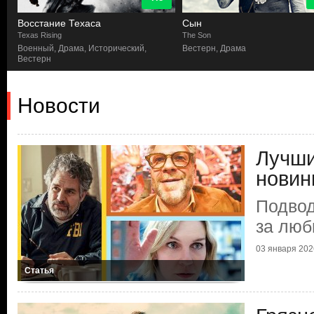
Восстание Техаса
Сын
Texas Rising
The Son
Военный, Драма, Исторический,
Вестерн, Драма
Вестерн
Новости
Лучши
новин
Подвод
за люб
03 января 2026
Статья