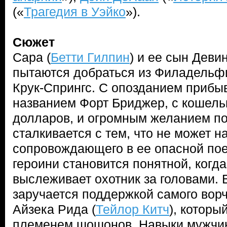
(«
Трагедия в Уэйко
»).
Сюжет
Сара (
Бетти Гилпин
) и ее сын Девин
пытаются добраться из Филадельфи
Крук-Спрингс. С опозданием прибыв
названием Форт Бриджер, с кошель
долларов, и огромным желанием п
сталкивается с тем, что не может н
сопровождающего в ее опасной пое
героини становится понятной, когда
выслеживает охотник за головами. 
заручается поддержкой самого вор
Айзека Рида (
Тейлор Китч
), которы
племенем шошонов. Навыки мужчин