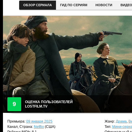
ОБЗОР СЕРИАЛА
ГИД ПО СЕРИЯМ
НОВОСТИ
ВИДЕ
ОЦЕНКА ПОЛЬЗОВАТЕЛЕЙ
9
LOSTFILM.TV
Премьера:
09 января 2025
Жанр:
Драма
,
В
Канал, Страна:
Netflix
(США)
Тип:
Мини-сери