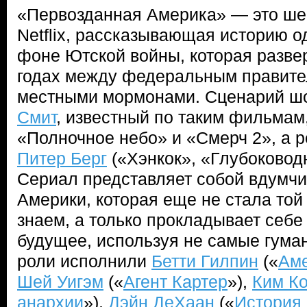
«Первозданная Америка» — это ше
Netflix, рассказывающая историю 
фоне Ютской войны, которая разве
годах между федеральным правит
местными мормонами. Сценарий ш
Смит
, известный по таким фильмам
«Полночное небо» и «Смерч 2», а 
Питер Берг
(«Хэнкок», «Глубоководн
Сериал представляет собой вдумч
Америки, которая еще не стала той
знаем, а только прокладывает себе 
будущее, используя не самые гума
роли исполнили
Бетти Гилпин
(«
Аме
Шей Уигэм
(«
Агент Картер
»),
Ким Ко
анархии
»),
Дэйн ДеХаан
(«
История