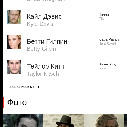
Тилли
Кайл Дэвис
Tilly
Kyle Davis
Сара Рауэлл
Бетти Гилпин
Sara Rowell
Betty Gilpin
Айзек Рид
Тейлор Китч
Isaac
Taylor Kitsch
ВЕСЬ СПИСОК (73)
Фото