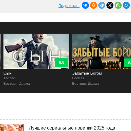
Поделиться:
8.8
9.1
Сын
Забытые Богом
he Son
Godless
Вестерн, Драма
Вестерн, Драма
Лучшие сериальные новинки 2025 года