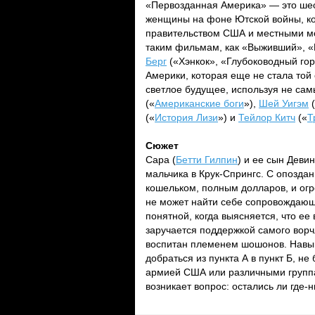
«Первозданная Америка» — это шес
женщины на фоне Ютской войны, ко
правительством США и местными м
таким фильмам, как «Выживший», «
Берг
(«Хэнкок», «Глубоководный го
Америки, которая еще не стала той 
светлое будущее, используя не са
(«
Американские боги
»),
Шей Уигэм
(
(«
История Лизи
») и
Тейлор Китч
(«
Т
Сюжет
Сара (
Бетти Гилпин
) и ее сын Девин
мальчика в Крук-Спрингс. С опозда
кошельком, полным долларов, и огр
не может найти себе сопровождающе
понятной, когда выясняется, что ее
заручается поддержкой самого ворч
воспитан племенем шошонов. Навык
добраться из пункта А в пункт Б, н
армией США или различными группам
возникает вопрос: остались ли где-