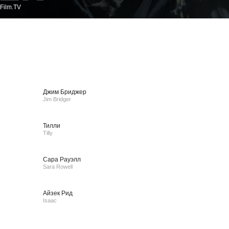
Film.TV
Джим Бриджер
Jim Bridger
Тилли
Tilly
Сара Рауэлл
Sara Rowell
Айзек Рид
Isaac