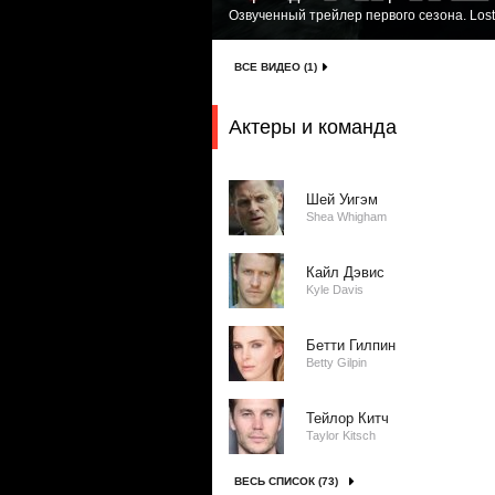
Озвученный трейлер первого сезона. Lost
ВСЕ ВИДЕО (1)
Актеры и команда
Шей Уигэм
Shea Whigham
Кайл Дэвис
Kyle Davis
Бетти Гилпин
Betty Gilpin
Тейлор Китч
Taylor Kitsch
ВЕСЬ СПИСОК (73)