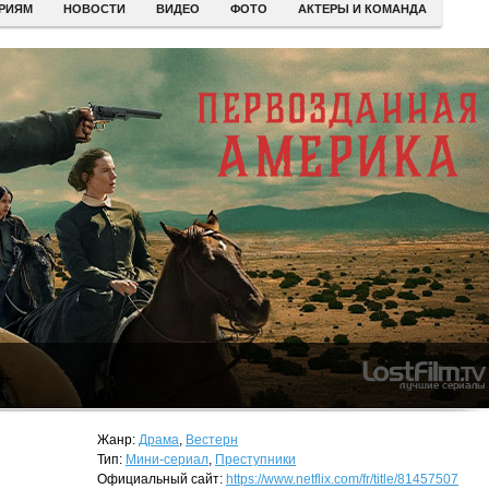
ЕРИЯМ
НОВОСТИ
ВИДЕО
ФОТО
АКТЕРЫ И КОМАНДА
Жанр:
Драма
,
Вестерн
Тип:
Мини-сериал
,
Преступники
Официальный сайт:
https://www.netflix.com/fr/title/81457507