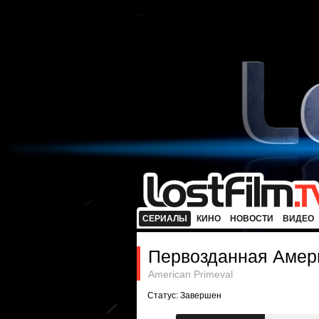
СЕРИАЛЫ
КИНО
НОВОСТИ
ВИДЕО
Первозданная Амер
American Primeval
Статус: Завершен