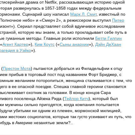
тисерийная драма от Netflix, рассказывающая историю одной
торая развернулась в 1857-1858 годах между федеральным
ормонами. Сценарий шоу написал
Марк Л. Смит
, известный по
Полночное небо» и «Смерч 2», а режиссером выступил
Питер
ризонт»). Сериал представляет собой вдумчивое исследование
страной, которую мы знаем, а только прокладывает себе путь в
мые гуманные методы. Главные роли исполнили
Бетти Гилпин
«
Агент Картер
»),
Ким Коутс
(«
Сыны анархии
»),
Дэйн ДеХаан
рагедия в Уэйко
»).
 (
Престон Мота
) пытаются добраться из Филадельфии к отцу
нием прибыв в торговый пост под названием Форт Бриджер, с
омным желанием поторопиться, женщина сталкивается с тем, что
го в ее опасной поездке. Спешка главной героини становится
 выслеживает охотник за головами. В конце концов Сара
ливого поселенца Айзека Рида (
Тейлор Китч
), который был
и мужчины сильно пригодятся, когда компания попытается
е будучи убитыми ни одним из племен, мормонской милицией,
и жестоких социопатов, которые так густо усеивают их путь, что
нибудь в Америке незанятые земли?..