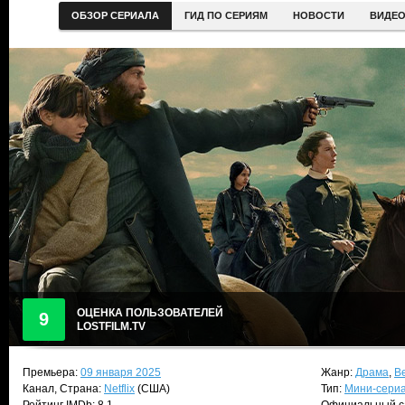
ОБЗОР СЕРИАЛА
ГИД ПО СЕРИЯМ
НОВОСТИ
ВИДЕ
ОЦЕНКА ПОЛЬЗОВАТЕЛЕЙ
9
LOSTFILM.TV
Премьера:
09 января 2025
Жанр:
Драма
,
В
Канал, Страна:
Netflix
(США)
Тип:
Мини-сери