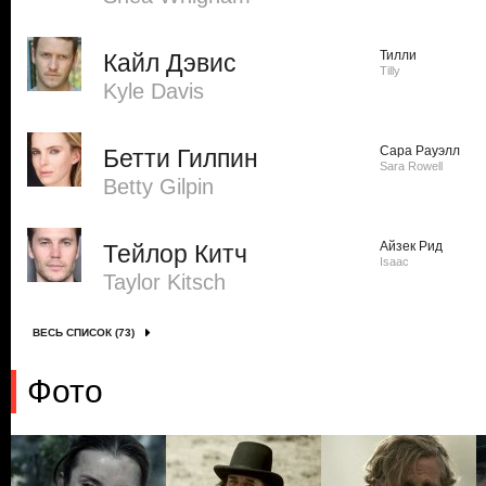
Тилли
Кайл Дэвис
Tilly
Kyle Davis
Сара Рауэлл
Бетти Гилпин
Sara Rowell
Betty Gilpin
Айзек Рид
Тейлор Китч
Isaac
Taylor Kitsch
ВЕСЬ СПИСОК (73)
Фото