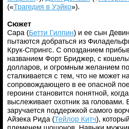
(«
Трагедия в Уэйко
»).
Сюжет
Сара (
Бетти Гилпин
) и ее сын Девин
пытаются добраться из Филадельфи
Крук-Спрингс. С опозданием прибыв
названием Форт Бриджер, с кошель
долларов, и огромным желанием п
сталкивается с тем, что не может н
сопровождающего в ее опасной пое
героини становится понятной, когда
выслеживает охотник за головами. 
заручается поддержкой самого вор
Айзека Рида (
Тейлор Китч
), которы
племенем шошонов. Навыки мужчин