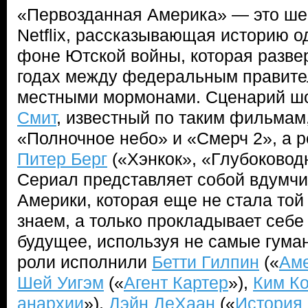
«Первозданная Америка» — это ше
Netflix, рассказывающая историю 
фоне Ютской войны, которая разве
годах между федеральным правит
местными мормонами. Сценарий ш
Смит
, известный по таким фильмам
«Полночное небо» и «Смерч 2», а 
Питер Берг
(«Хэнкок», «Глубоководн
Сериал представляет собой вдумч
Америки, которая еще не стала той
знаем, а только прокладывает себе 
будущее, используя не самые гума
роли исполнили
Бетти Гилпин
(«
Аме
Шей Уигэм
(«
Агент Картер
»),
Ким Ко
анархии
»),
Дэйн ДеХаан
(«
История