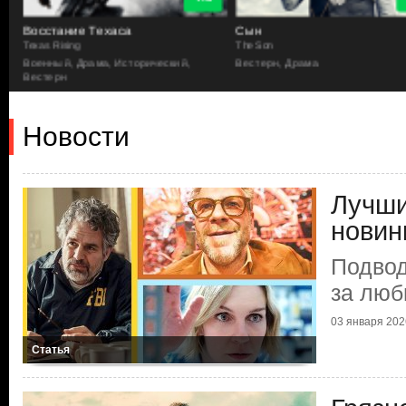
Восстание Техаса
Сын
Texas Rising
The Son
Военный, Драма, Исторический,
Вестерн, Драма
Вестерн
Новости
Лучши
новин
Подвод
за люб
03 января 2026
Статья