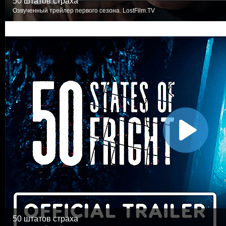
50 штатов страха
Озвученный трейлер первого сезона. LostFilm.TV
50 штатов страха