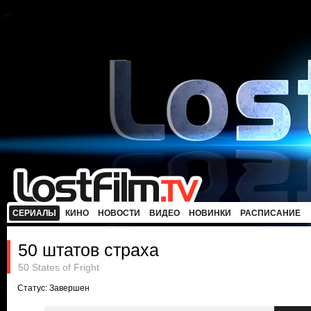
СЕРИАЛЫ
КИНО
НОВОСТИ
ВИДЕО
НОВИНКИ
РАСПИСАНИЕ
50 штатов страха
50 States of Fright
Статус: Завершен