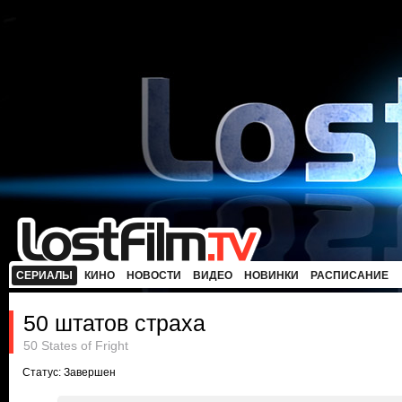
СЕРИАЛЫ
КИНО
НОВОСТИ
ВИДЕО
НОВИНКИ
РАСПИСАНИЕ
50 штатов страха
50 States of Fright
Статус: Завершен