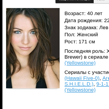
Возраст: 40 лет
Дата рождения: 22
Знак зодиака: Лев
Пол: Женский
Рост: 171 см
Последняя роль: 
Brewer) в сериал
(Yellowstone)
Сериалы с участ
(Hawaii Five-0)
,
Аг
S.H.I.E.L.D.)
,
9-1-1
(Yellowstone)