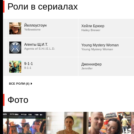
Роли в сериалах
Йеллоустоун
Хейли Брюер
Yellowstone
Hailey Brewer
Агенты Щ.И.Т.
Young Mystery Woman
Agents of S.H.I.E.L.D.
Young Mystery Woman
9-1-1
Дженнифер
9-1-1
Jennifer
ВСЕ РОЛИ (4)
Фото