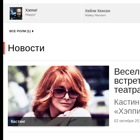
Хэппи!
Хейли Хенсен
Happy!
Hailey Hansen
ВСЕ РОЛИ (1)
Новости
Весел
встре
театр
Кастин
«Хэппи
02 октября 201
Кастинг