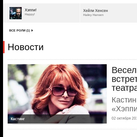
Хэппи!
Хейли Хенсен
Happy!
Hailey Hansen
ВСЕ РОЛИ (1)
Новости
Весел
встре
театр
Кастин
«Хэппи
02 октября 201
Кастинг