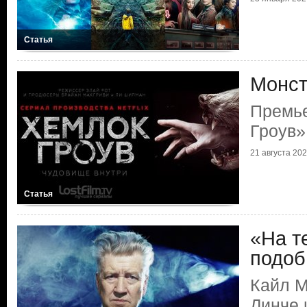
Статья
Монст
Премье
Гроув»
21 августа 2020
Статья
«На т
подоб
Кайл М
Линче 