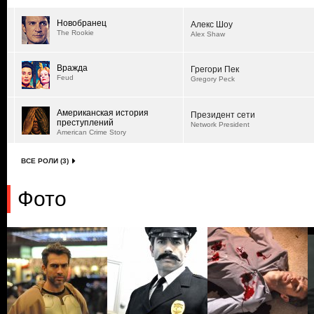
Новобранец
Алекс Шоу
The Rookie
Alex Shaw
Вражда
Грегори Пек
Feud
Gregory Peck
Американская история
Президент сети
преступлений
Network President
American Crime Story
ВСЕ РОЛИ (3)
Фото