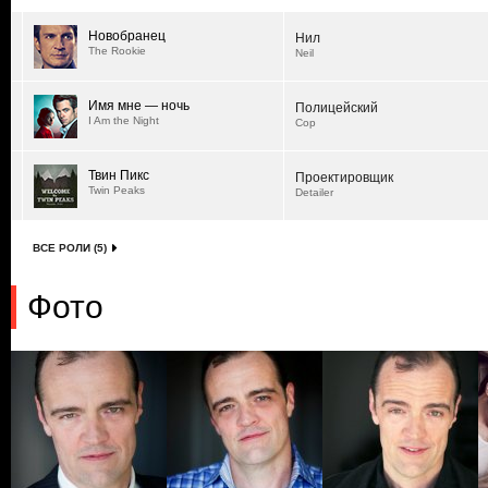
Новобранец
Нил
The Rookie
Neil
Имя мне — ночь
Полицейский
I Am the Night
Cop
Твин Пикс
Проектировщик
Twin Peaks
Detailer
ВСЕ РОЛИ (5)
Фото