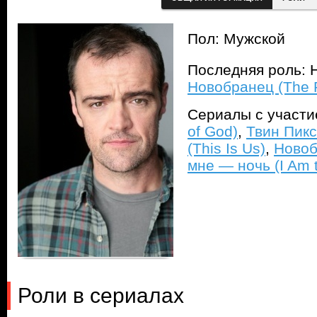
Пол: Мужской
Последняя роль: Н
Новобранец (The 
Сериалы с участ
of God)
,
Твин Пикс
(This Is Us)
,
Новоб
мне — ночь (I Am t
Роли в сериалах