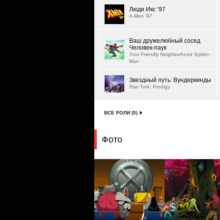
Люди Икс ’97
X-Men '97
Ваш дружелюбный сосед
Человек-паук
Your Friendly Neighborhood Spider-
Man
Звездный путь: Вундеркинды
Star Trek: Prodigy
ВСЕ РОЛИ (5)
Фото