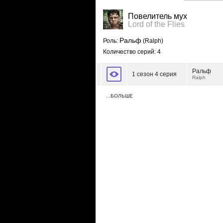
Повелитель мух
Lord of the Flies
Ральф
Роль:
(Ralph)
Количество серий: 4
Ральф
1 сезон 4 серия
Ralph
…БОЛЬШЕ