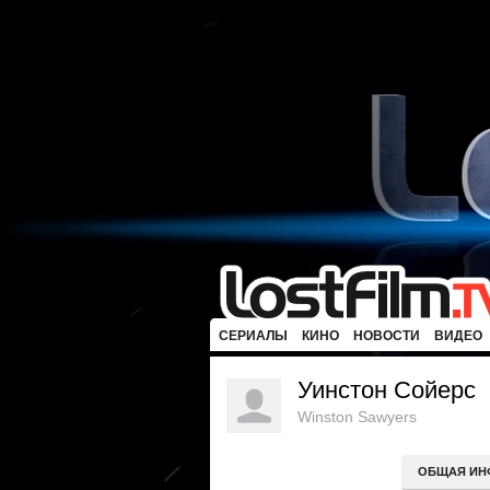
СЕРИАЛЫ
КИНО
НОВОСТИ
ВИДЕО
Уинстон Сойерс
Winston Sawyers
ОБЩАЯ ИН