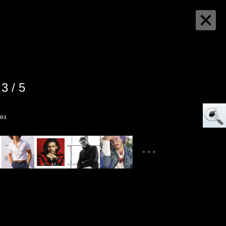
3 / 5
ез