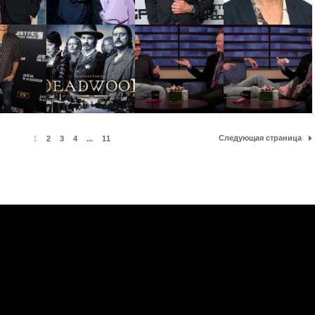
Следующая страница
1
2
3
4
...
11