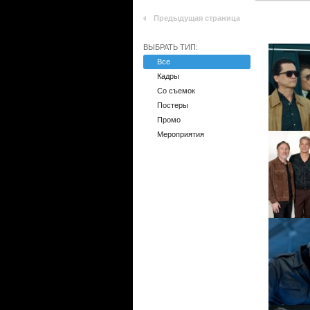
Предыдущая страница
ВЫБРАТЬ ТИП:
Все
Кадры
Со съемок
Постеры
Промо
Мероприятия