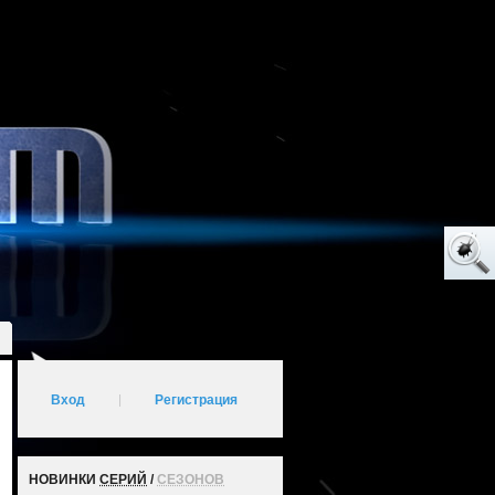
Вход
|
Регистрация
НОВИНКИ
СЕРИЙ
/
СЕЗОНОВ