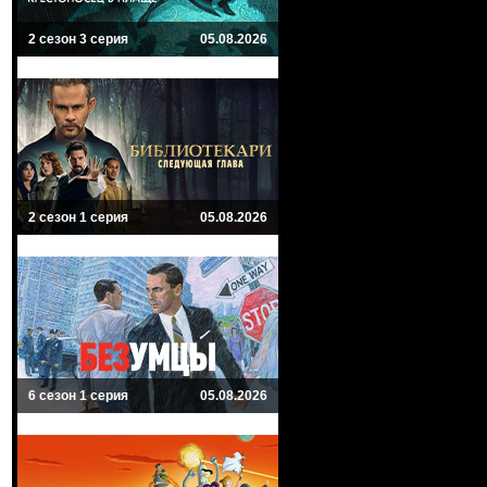
2 сезон 3 серия
05.08.2026
2 сезон 1 серия
05.08.2026
6 сезон 1 серия
05.08.2026