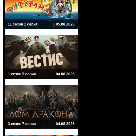
11 сезон 1 серия
05.08.2026
1 сезон 5 серия
04.08.2026
3 сезон 7 серия
04.08.2026