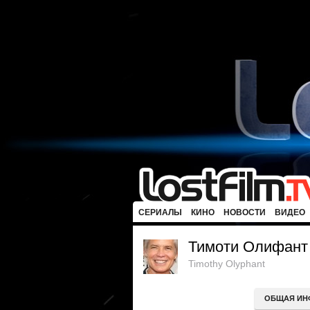
СЕРИАЛЫ
КИНО
НОВОСТИ
ВИДЕО
Тимоти Олифант
Timothy Olyphant
ОБЩАЯ ИН