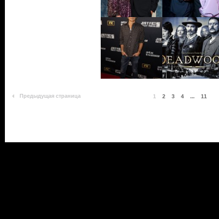
Предыдущая страница
1
2
3
4
...
11