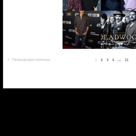
Предыдущая страница
1
2
3
4
...
11