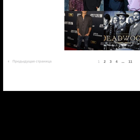
Предыдущая страница
1
2
3
4
...
11