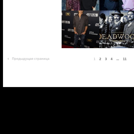
Предыдущая страница
1
2
3
4
...
11