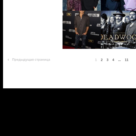
Предыдущая страница
1
2
3
4
...
11