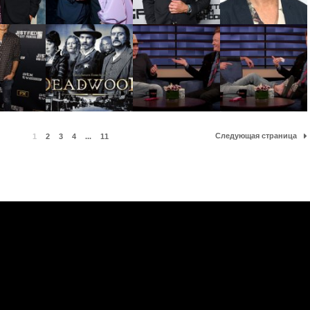
Следующая страница
1
2
3
4
...
11