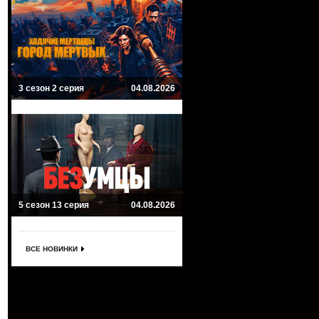
3 сезон 2 серия
04.08.2026
5 сезон 13 серия
04.08.2026
ВСЕ НОВИНКИ