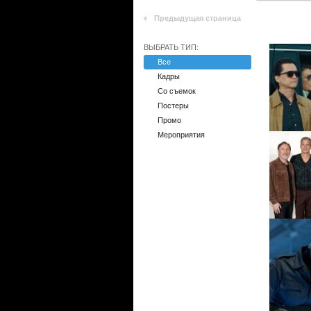
Предыдущая страница
ВЫБРАТЬ ТИП:
Все
Кадры
Со съемок
Постеры
Промо
Мероприятия