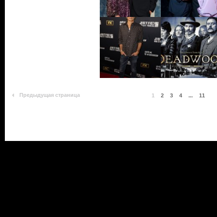
Предыдущая страница
1
2
3
4
...
11