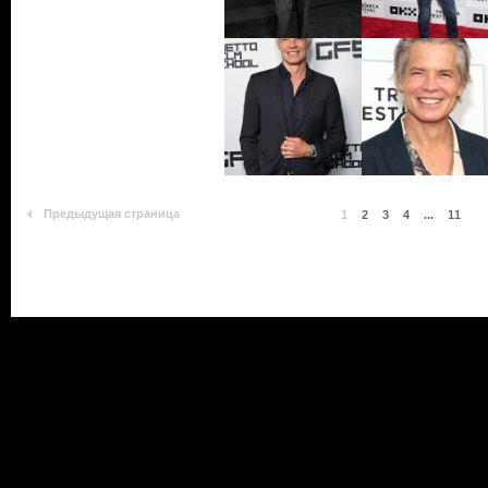
Предыдущая страница
1
2
3
4
...
11