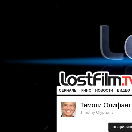
СЕРИАЛЫ
КИНО
НОВОСТИ
ВИДЕО
Тимоти Олифант
Timothy Olyphant
ОБЩАЯ ИН