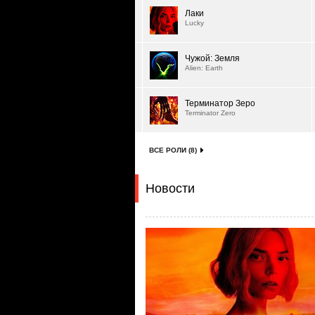
Лаки
Lucky
Чужой: Земля
Alien: Earth
Терминатор Зеро
Terminator Zero
ВСЕ РОЛИ (8)
Новости