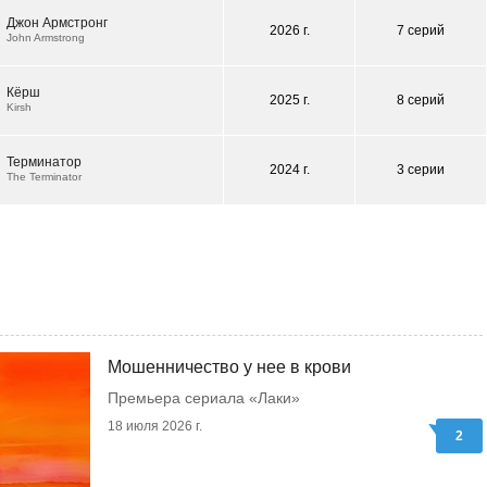
Джон Армстронг
2026 г.
7 серий
John Armstrong
Кёрш
2025 г.
8 серий
Kirsh
Терминатор
2024 г.
3 серии
The Terminator
Мошенничество у нее в крови
Премьера сериала «Лаки»
18 июля 2026 г.
2