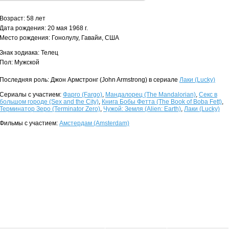
Возраст: 58 лет
Дата рождения: 20 мая 1968 г.
Место рождения: Гонолулу, Гавайи, США
Знак зодиака: Телец
Пол: Мужской
Последняя роль: Джон Армстронг (John Armstrong) в сериале
Лаки (Lucky)
Сериалы с участием:
Фарго (Fargo)
,
Мандалорец (The Mandalorian)
,
Секс в
большом городе (Sex and the City)
,
Книга Бобы Фетта (The Book of Boba Fett)
,
Терминатор Зеро (Terminator Zero)
,
Чужой: Земля (Alien: Earth)
,
Лаки (Lucky)
Фильмы с участием:
Амстердам (Amsterdam)