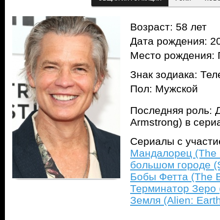
Возраст: 58 лет
Дата рождения: 20
Место рождения: 
Знак зодиака: Тел
Пол: Мужской
Последняя роль: 
Armstrong) в сер
Сериалы с участ
Мандалорец (The 
большом городе (S
Бобы Фетта (The B
Терминатор Зеро (
Земля (Alien: Eart