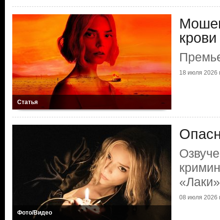
Мошен
крови
Премье
18 июля 2026 г
Статья
Опасн
Озвуче
кримин
«Лаки»
08 июля 2026 г
Фото/Видео