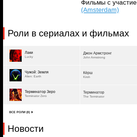
Фильмы с участи
(Amsterdam)
Роли в сериалах и фильмах
Лаки
Джон Армстронг
Lucky
John Armstrong
Чужой: Земля
Кёрш
Alien: Earth
Kirsh
Терминатор Зеро
Терминатор
Terminator Zero
The Terminator
ВСЕ РОЛИ (8)
Новости