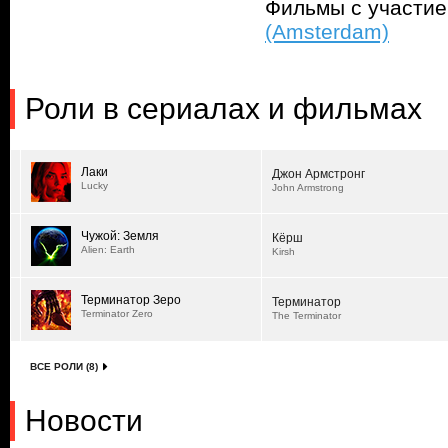
Фильмы с участи
(Amsterdam)
Роли в сериалах и фильмах
Лаки
Джон Армстронг
Lucky
John Armstrong
Чужой: Земля
Кёрш
Alien: Earth
Kirsh
Терминатор Зеро
Терминатор
Terminator Zero
The Terminator
ВСЕ РОЛИ (8)
Новости