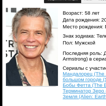
Возраст: 58 лет
Дата рождения: 20
Место рождения: 
Знак зодиака: Тел
Пол: Мужской
Последняя роль: 
Armstrong) в сер
Сериалы с участ
Мандалорец (The 
большом городе (S
Бобы Фетта (The B
Терминатор Зеро (
Земля (Alien: Eart