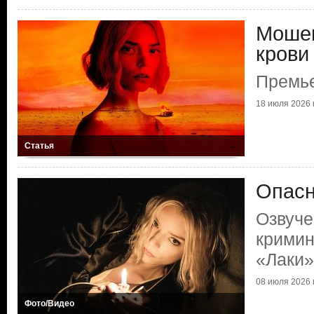
Мошен
крови
Премье
18 июля 2026 г
Статья
Опасн
Озвуче
кримин
«Лаки»
08 июля 2026 г
Фото/Видео