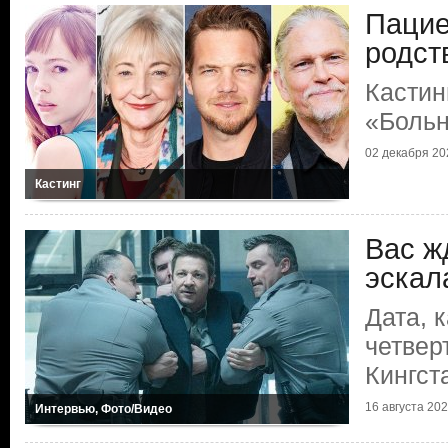
Пацие
родст
Кастин
«Больн
02 декабря 202
Кастинг
Вас ж
эскал
Дата, 
четвер
Кингст
16 августа 2025
Интервью, Фото/Видео