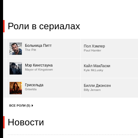
Роли в сериалах
Больница Питт
Пол Хэмлер
The Pitt
Paul Hamler
Мэр Кингстауна
Кайл МакЛаски
Mayor of Kingstown
Kyle McLusky
Грисельда
Билли Джэнсен
Griselda
Billy Jensen
ВСЕ РОЛИ (5)
Новости