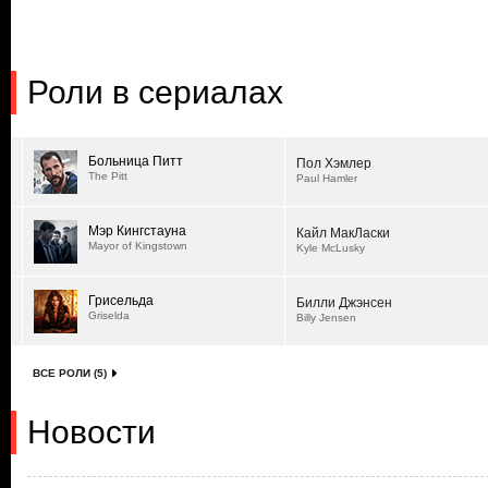
Роли в сериалах
Больница Питт
Пол Хэмлер
The Pitt
Paul Hamler
Мэр Кингстауна
Кайл МакЛаски
Mayor of Kingstown
Kyle McLusky
Грисельда
Билли Джэнсен
Griselda
Billy Jensen
ВСЕ РОЛИ (5)
Новости