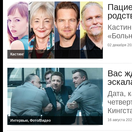
Пацие
родст
Кастин
«Больн
02 декабря 202
Кастинг
Вас ж
эскал
Дата, 
четвер
Кингст
16 августа 2025
Интервью, Фото/Видео