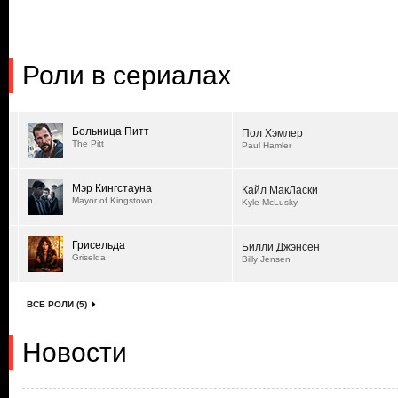
Роли в сериалах
Больница Питт
Пол Хэмлер
The Pitt
Paul Hamler
Мэр Кингстауна
Кайл МакЛаски
Mayor of Kingstown
Kyle McLusky
Грисельда
Билли Джэнсен
Griselda
Billy Jensen
ВСЕ РОЛИ (5)
Новости