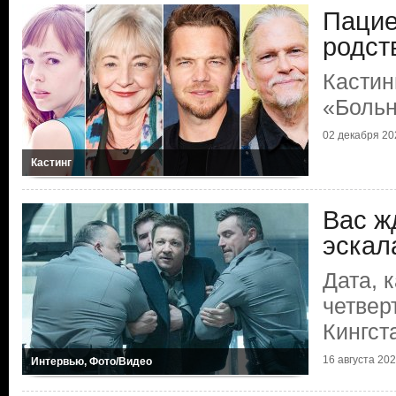
Пацие
родст
Кастин
«Больн
02 декабря 202
Кастинг
Вас ж
эскал
Дата, 
четвер
Кингст
16 августа 2025
Интервью, Фото/Видео