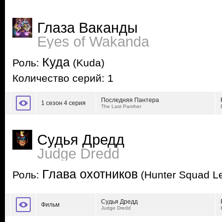
Глаза Ваканды
Eyes of Wakanda
Куда
Роль:
(Kuda)
Количество серий: 1
Последняя Пантера
1 сезон 4 серия
The Last Panther
Судья Дредд
Judge Dredd
Глава охотников
Роль:
(Hunter Squad L
Судья Дредд
Фильм
Judge Dredd