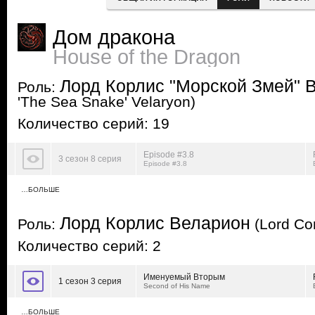
Дом дракона
House of the Dragon
Лорд Корлис "Морской Змей" 
Роль:
'The Sea Snake' Velaryon)
Количество серий: 19
Episode #3.8
3 сезон 8 серия
Episode #3.8
…БОЛЬШЕ
Лорд Корлис Веларион
Роль:
(Lord Cor
Количество серий: 2
Именуемый Вторым
1 сезон 3 серия
Second of His Name
…БОЛЬШЕ