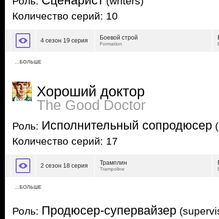
Сценарист
Роль:
(writers)
Количество серий: 10
Боевой строй
4 сезон 19 серия
Formation
…БОЛЬШЕ
Хороший доктор
The Good Doctor
Исполнительный сопродюсер
Роль:
(
Количество серий: 17
Трамплин
2 сезон 18 серия
Trampoline
…БОЛЬШЕ
Продюсер-супервайзер
Роль:
(supervi