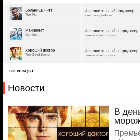
Больница Питт
Исполнительный продюсер
The Pitt
executive producer
Манифест
Исполнительный сопродюсер
Manifest
co-executive producer
Хороший доктор
Исполнительный сопродюсер
The Good Doctor
co-executive producer
ВСЕ РОЛИ (3)
Новости
В ден
моро
Премь