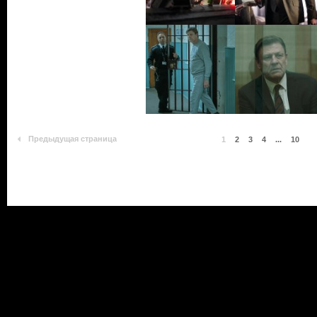
Предыдущая страница
1
2
3
4
...
10