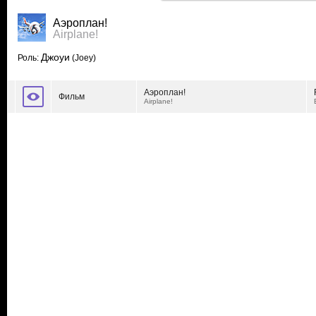
Аэроплан!
Airplane!
Джоуи
Роль:
(Joey)
Аэроплан!
Фильм
Airplane!