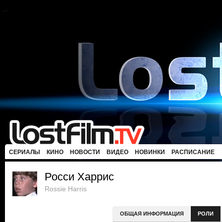
СЕРИАЛЫ
КИНО
НОВОСТИ
ВИДЕО
НОВИНКИ
РАСПИСАНИЕ
Росси Харрис
Rossie Harris
ОБЩАЯ ИНФОРМАЦИЯ
РОЛИ