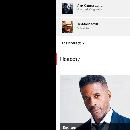
Мэр Кингстауна
Mayor of Kingstown
Йеллоустоун
Yellowstone
ВСЕ РОЛИ (2)
Новости
Кастинг