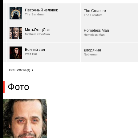
Песочный человек
The Creature
The Sandman
The Creature
МатьОтецСын
Homeless Man
MotherFatherSon
Homeless Man
Волчий зал
Дворянин
Wolf Hall
Nobleman
ВСЕ РОЛИ (3)
Фото