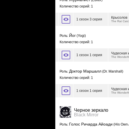
Роль:
(Editor)
Количество серий: 1
Крысолов
1 сезон 3 серия
The Rat Catc
Йог
Роль:
(Yogi)
Количество серий: 1
Чудесная 
1 сезон 1 серия
The Wonderfu
Доктор Маршалл
Роль:
(Dr. Marshall)
Количество серий: 1
Чудесная 
1 сезон 1 серия
The Wonderfu
Черное зеркало
Black Mirror
Голос Ричарда Айоади
Роль:
(His Own 