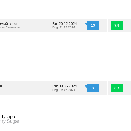
емый вечер
Ru: 20.12.2024
13
7.8
ght to Remember
Eng: 11.12.2024
ии
Ru: 08.05.2024
3
8.3
Eng: 05.05.2024
 Шугара
nry Sugar