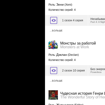
Зени
Роль:
(Xeni)
Количество серий: 4
Незабыва
1 сезон 4 серия
Part 4: A Ni
…БОЛЬШЕ
Монстры за работой
Monsters at Work
Дэклан
Роль:
(Declan)
Количество серий: 4
Без энерг
2 сезон 10 серия
Powerless
…БОЛЬШЕ
Чудесная история Генри
The Wonderful Story of He
Журналист