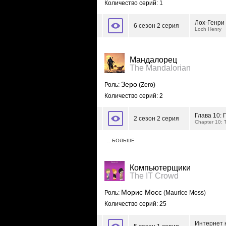
Количество серий: 1
Лох-Генри
6 сезон 2 серия
Loch Henry
Мандалорец
The Mandalorian
Зеро
Роль:
(Zero)
Количество серий: 2
Глава 10:
2 сезон 2 серия
Chapter 10: 
…БОЛЬШЕ
Компьютерщики
The IT Crowd
Морис Мосс
Роль:
(Maurice Moss)
Количество серий: 25
Интернет 