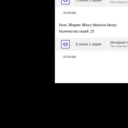
5 сезон 1 серия
The Internet
…БОЛЬШЕ
Морис Мосс
Роль:
(Maurice Moss)
Количество серий: 25
Интернет 
5 сезон 1 серия
The Internet
…БОЛЬШЕ