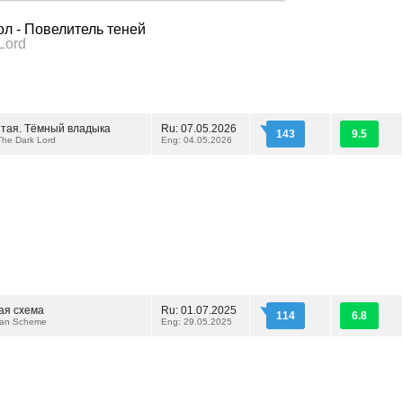
л - Повелитель теней
Lord
ятая. Тёмный владыка
Ru: 07.05.2026
143
9.5
The Dark Lord
Eng: 04.05.2026
ая схема
Ru: 01.07.2025
114
6.8
ian Scheme
Eng: 29.05.2025