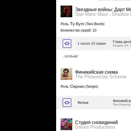
Звездные войны: Дарт Мо
Star Wars: Maul - Shadow 
Ту-Бутс
Роль:
(Two-Boots)
Количество серий: 10
Глава дес
1 сезон 10 серия
Chapter 10: 
…БОЛЬШЕ
Финикийская схема
The Phoenician Scheme
Серхио
Роль:
(Sergio)
Финикийск
Фильм
The Phoenic
Студия сновидений
Dream Productions