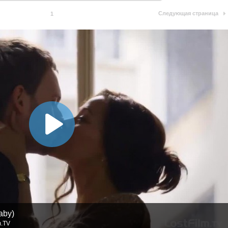
Следующая страница
1
aby)
m.TV