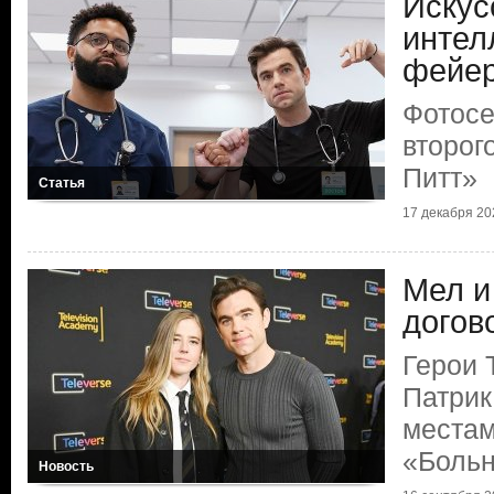
Искус
интел
фейер
Фотосе
второг
Питт»
Статья
17 декабря 202
Мел и
догов
Герои 
Патрик
местам
«Больн
Новость