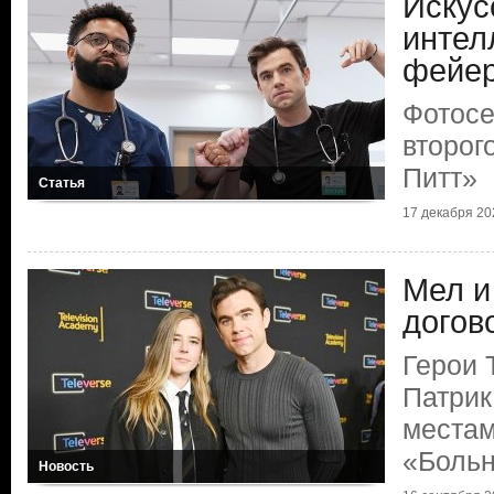
Искус
интел
фейер
Фотосе
второг
Питт»
Статья
17 декабря 202
Мел и
догов
Герои 
Патрик
местам
«Больн
Новость