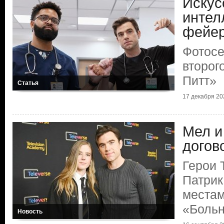
Искус
интел
фейер
Фотосе
второг
Питт»
Статья
17 декабря 202
Мел и
догов
Герои 
Патрик
местам
«Больн
Новость