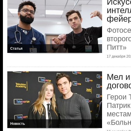
Искус
интел
фейер
Фотосе
второг
Питт»
Статья
17 декабря 202
Мел и
догов
Герои 
Патрик
местам
«Больн
Новость