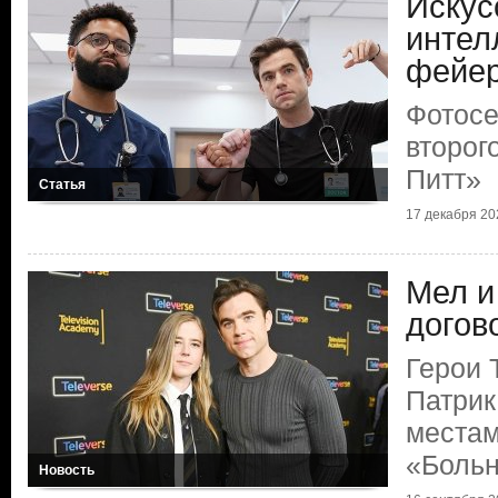
Искус
интел
фейер
Фотосе
второг
Питт»
Статья
17 декабря 202
Мел и
догов
Герои 
Патрик
местам
«Больн
Новость