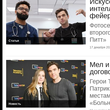
Искус
интел
фейер
Фотосе
второг
Питт»
Статья
17 декабря 202
Мел и
догов
Герои 
Патрик
местам
«Больн
Новость