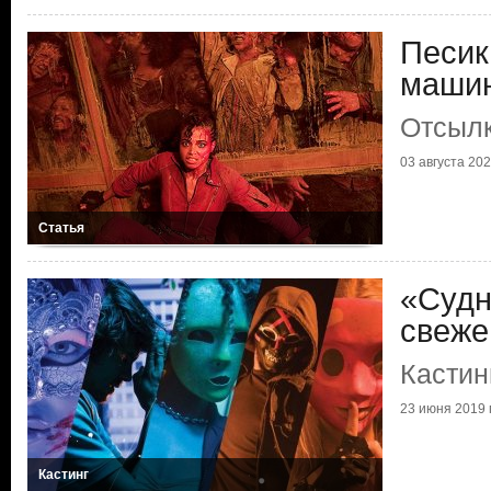
Песик
маши
Отсылк
03 августа 2022
Статья
«Судн
свеже
Кастин
23 июня 2019 г
Кастинг