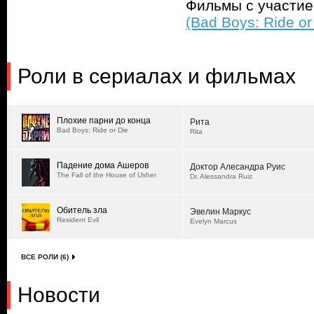
Фильмы с участи
(Bad Boys: Ride or
Роли в сериалах и фильмах
Плохие парни до конца
Рита
Bad Boys: Ride or Die
Rita
Падение дома Ашеров
Доктор Алесандра Руис
The Fall of the House of Usher
Dr. Alessandra Ruiz
Обитель зла
Эвелин Маркус
Resident Evil
Evelyn Marcus
ВСЕ РОЛИ (6)
Новости