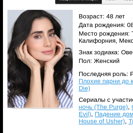
Возраст: 48 лет
Дата рождения: 08
Место рождения: 
Калифорния, Мек
Знак зодиака: Ов
Пол: Женский
Последняя роль: Р
Плохие парни до к
Die)
Сериалы с участ
ночь (The Purge)
,
Evil)
,
Падение дома
House of Usher)
,
Т