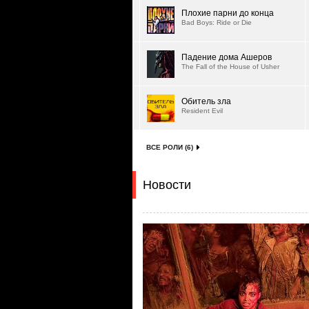
Плохие парни до конца
Bad Boys: Ride or Die
Падение дома Ашеров
The Fall of the House of Usher
Обитель зла
Resident Evil
ВСЕ РОЛИ (6)
Новости