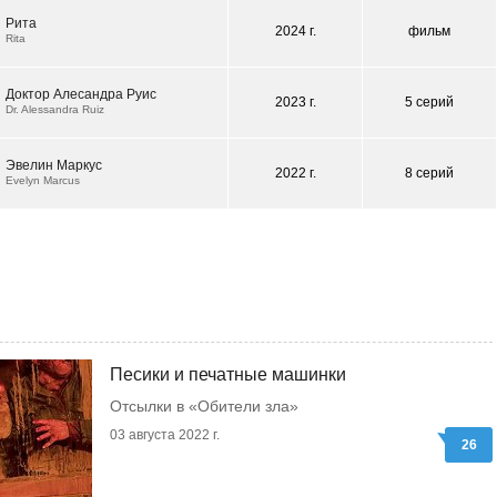
Рита
2024 г.
фильм
Rita
Доктор Алесандра Руис
2023 г.
5 серий
Dr. Alessandra Ruiz
Эвелин Маркус
2022 г.
8 серий
Evelyn Marcus
Песики и печатные машинки
Отсылки в «Обители зла»
03 августа 2022 г.
26