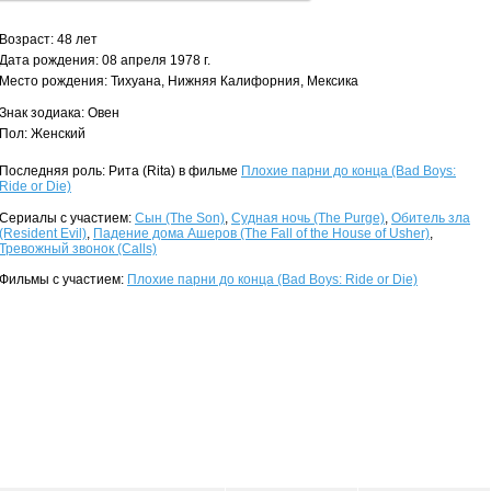
Возраст: 48 лет
Дата рождения: 08 апреля 1978 г.
Место рождения: Тихуана, Нижняя Калифорния, Мексика
Знак зодиака: Овен
Пол: Женский
Последняя роль: Рита (Rita) в фильме
Плохие парни до конца (Bad Boys:
Ride or Die)
Сериалы с участием:
Сын (The Son)
,
Судная ночь (The Purge)
,
Обитель зла
(Resident Evil)
,
Падение дома Ашеров (The Fall of the House of Usher)
,
Тревожный звонок (Calls)
Фильмы с участием:
Плохие парни до конца (Bad Boys: Ride or Die)