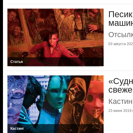
Песик
маши
Отсылк
03 августа 2022
Статья
«Судн
свеже
Кастин
23 июня 2019 г
Кастинг