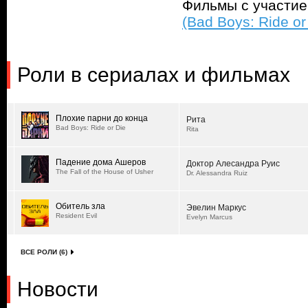
Фильмы с участи
(Bad Boys: Ride or
Роли в сериалах и фильмах
Плохие парни до конца
Рита
Bad Boys: Ride or Die
Rita
Падение дома Ашеров
Доктор Алесандра Руис
The Fall of the House of Usher
Dr. Alessandra Ruiz
Обитель зла
Эвелин Маркус
Resident Evil
Evelyn Marcus
ВСЕ РОЛИ (6)
Новости