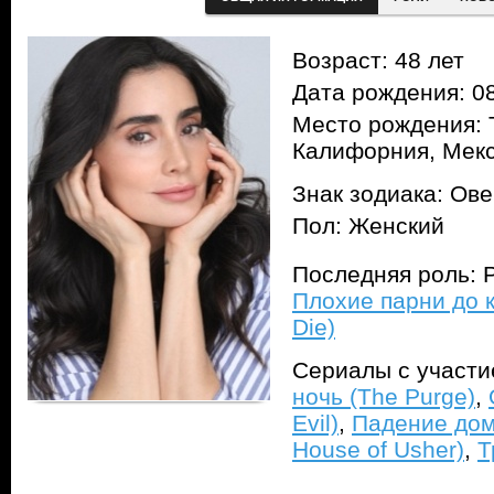
Возраст: 48 лет
Дата рождения: 08
Место рождения: 
Калифорния, Мек
Знак зодиака: Ов
Пол: Женский
Последняя роль: Р
Плохие парни до к
Die)
Сериалы с участ
ночь (The Purge)
,
Evil)
,
Падение дома
House of Usher)
,
Т