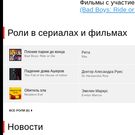
Фильмы с участи
(Bad Boys: Ride or
Роли в сериалах и фильмах
Плохие парни до конца
Рита
Bad Boys: Ride or Die
Rita
Падение дома Ашеров
Доктор Алесандра Руис
The Fall of the House of Usher
Dr. Alessandra Ruiz
Обитель зла
Эвелин Маркус
Resident Evil
Evelyn Marcus
ВСЕ РОЛИ (6)
Новости