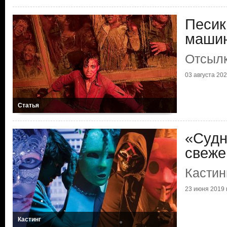
Песик
маши
Отсылк
03 августа 2022
Статья
«Судн
свеже
Кастин
23 июня 2019 г
Кастинг