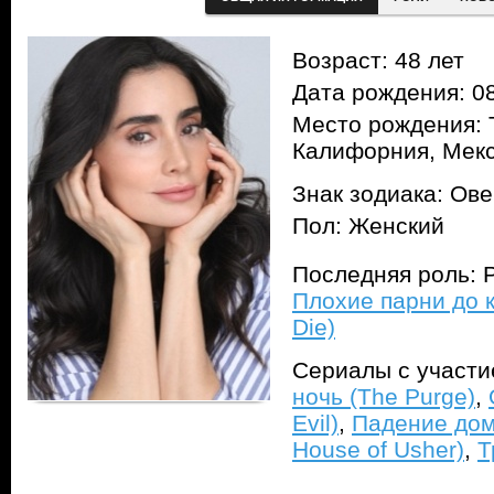
Возраст: 48 лет
Дата рождения: 08
Место рождения: 
Калифорния, Мек
Знак зодиака: Ов
Пол: Женский
Последняя роль: Р
Плохие парни до к
Die)
Сериалы с участ
ночь (The Purge)
,
Evil)
,
Падение дома
House of Usher)
,
Т