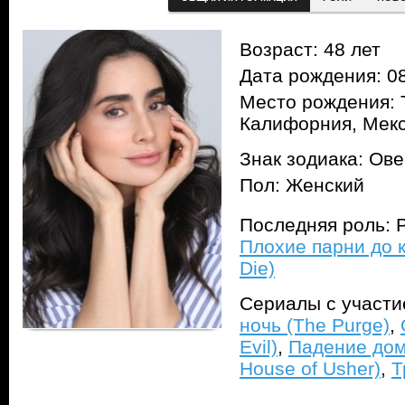
Возраст: 48 лет
Дата рождения: 08
Место рождения: 
Калифорния, Мек
Знак зодиака: Ов
Пол: Женский
Последняя роль: Р
Плохие парни до к
Die)
Сериалы с участ
ночь (The Purge)
,
Evil)
,
Падение дома
House of Usher)
,
Т