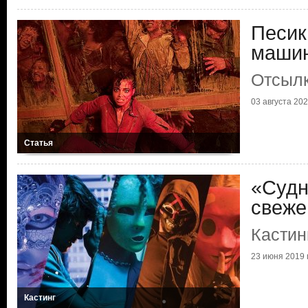
Песик
маши
Отсылк
03 августа 2022
Статья
«Судн
свеже
Кастин
23 июня 2019 г
Кастинг