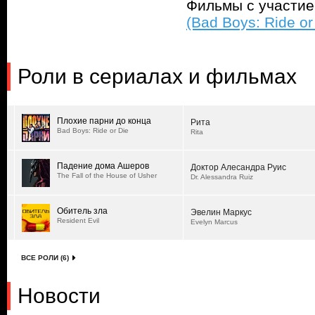
Фильмы с участи
(Bad Boys: Ride or
Роли в сериалах и фильмах
Плохие парни до конца
Рита
Bad Boys: Ride or Die
Rita
Падение дома Ашеров
Доктор Алесандра Руис
The Fall of the House of Usher
Dr. Alessandra Ruiz
Обитель зла
Эвелин Маркус
Resident Evil
Evelyn Marcus
ВСЕ РОЛИ (6)
Новости