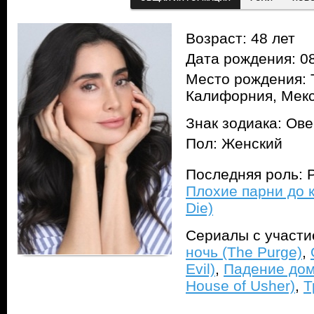
Возраст: 48 лет
Дата рождения: 08
Место рождения: 
Калифорния, Мек
Знак зодиака: Ов
Пол: Женский
Последняя роль: Р
Плохие парни до к
Die)
Сериалы с участ
ночь (The Purge)
,
Evil)
,
Падение дома
House of Usher)
,
Т