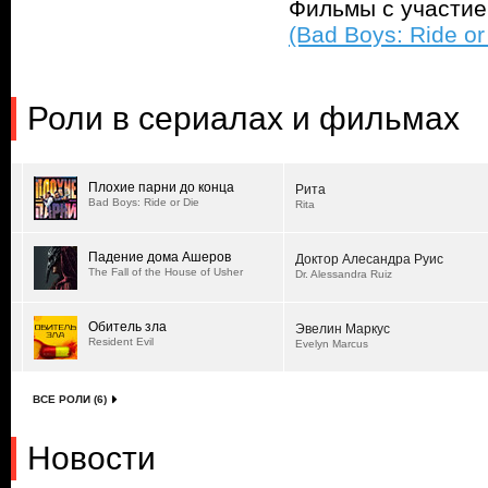
Фильмы с участи
(Bad Boys: Ride or
Роли в сериалах и фильмах
Плохие парни до конца
Рита
Bad Boys: Ride or Die
Rita
Падение дома Ашеров
Доктор Алесандра Руис
The Fall of the House of Usher
Dr. Alessandra Ruiz
Обитель зла
Эвелин Маркус
Resident Evil
Evelyn Marcus
ВСЕ РОЛИ (6)
Новости