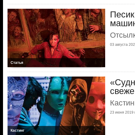
Песик
маши
Отсылк
03 августа 2022
Статья
«Судн
свеже
Кастин
23 июня 2019 г
Кастинг